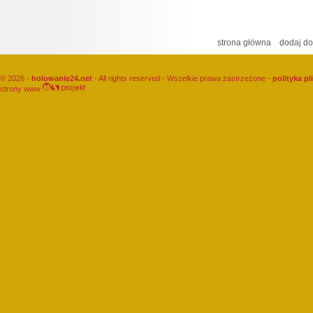
strona główna
dodaj do
© 2026 -
holowanie24.net
- All rights reserved - Wszelkie prawa zastrzeżone -
polityka p
strony www