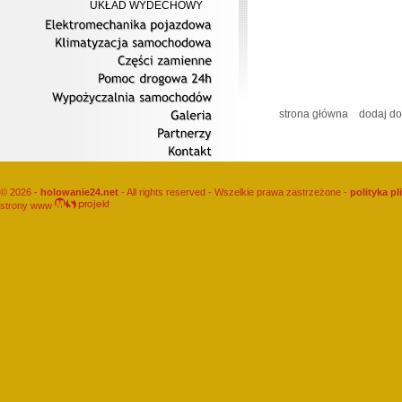
UKŁAD WYDECHOWY
Elektromechanika
pojazdowa
Klimatyzacja
samochodowa
Części
zamienne
Pomoc
drogowa
24h
Wypożyczalnia
samochodów
strona główna
dodaj do
Galeria
Partnerzy
Kontakt
© 2026 -
holowanie24.net
- All rights reserved - Wszelkie prawa zastrzeżone -
polityka p
strony www