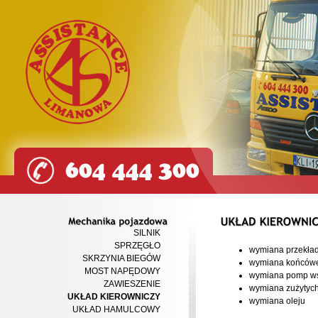
SILNIK
Mechanika
pojazdowa
SPRZĘGŁO
wymiana przekład
SKRZYNIA BIEGÓW
wymiana końcówek
MOST NAPĘDOWY
wymiana pomp ws
ZAWIESZENIE
wymiana zużytyc
UKŁAD KIEROWNICZY
wymiana oleju
UKŁAD HAMULCOWY